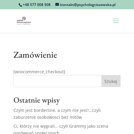
+48 577 008 508
kontakt@psychologciszewska.pl
Przejdź do treści
Zamówienie
[woocommerce_checkout]
Szukaj
Ostatnie wpisy
Czym jest borderline, a czym nie jest?…czyli
zaburzenie osobowosci bez mitów
Ci, którzy nie wygrali… czyli Grammy jako scena
porównań społecznych